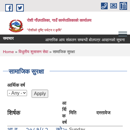
Skip to main content
रोशी गाँउपालिका, गाउँ कार्यपालिकाको कार्यालय
"रोशीको दृष्टि पर्यटन र कृषि"
समाचार
आन्तरिक आय संकलन सम्बन्धी बोलपत्र आव्हानको सूचना
You are here
Home
»
विधुतीय शुसासन सेवा
» सामाजिक सुरक्षा
सामाजिक सुरक्षा
आर्थिक वर्ष
आ
र्थि
शिर्षक
मिति
दस्तावेज
क
वर्ष
आ.व २०८१/८२ को
२०
Sunday,