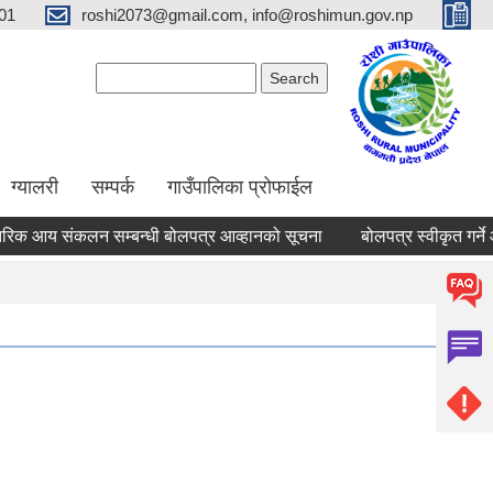
01
roshi2073@gmail.com, info@roshimun.gov.np
Search form
Search
ग्यालरी
सम्पर्क
गाउँपालिका प्रोफाईल
िक आय संकलन सम्बन्धी बोलपत्र आव्हानको सूचना
बोलपत्र स्वीकृत गर्ने