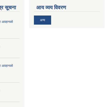
्र सूचना
आय व्यय विवरण
अन्य
र आव्हानको
।
र आव्हानको
।