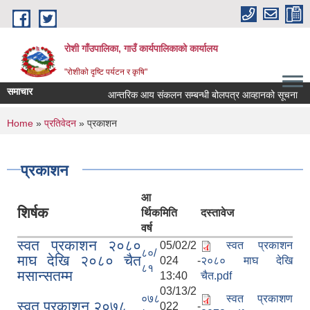
Skip to main content
रोशी गाँउपालिका, गाउँ कार्यपालिकाको कार्यालय
"रोशीको दृष्टि पर्यटन र कृषि"
समाचार
आन्तरिक आय संकलन सम्बन्धी बोलपत्र आव्हानको सूचना
You are here
Home
»
प्रतिवेदन
» प्रकाशन
प्रकाशन
आ
शिर्षक
र्थिक
मिति
दस्तावेज
वर्ष
स्वत प्रकाशन २०८०
05/02/2
स्वत प्रकाशन
८०/
माघ देखि २०८० चैत
024 -
२०८० माघ देखि
८१
मसान्सतम्म
13:40
चैत.pdf
03/13/2
०७८
स्वत प्रकाशण
स्वत प्रकाशन २०७८
022 -