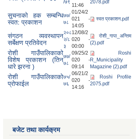
/७९
2078.pdf
11:46
01/24/2
सुचनाको हक सम्बन्धि
७७/
021 -
स्वत प्रकाशन.pdf
स्वत: प्रकाशन
७८
14:05
२०८
12/08/2
संगठन व्यवस्थापन
रोशी_गापा_अन्तिम
२/८
020 -
सर्बेक्षण प्रतिवेदन
(2).pdf
३
00:00
रोशी गाउँपालिकाको
09/25/2
Roshi
७७/
विशेष प्रकाशन (तिन
020 -
R_Municipality
७८
धारे झरना )
09:14
Magazine (2).pdf
06/21/2
रोशी गाउँपालिकाको
७५/
Roshi Profile
020 -
प्रोफाईल
७६
2075.pdf
14:16
बजेट तथा कार्यक्रम