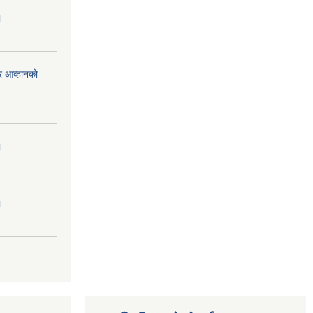
।
र आव्हानको
।
।