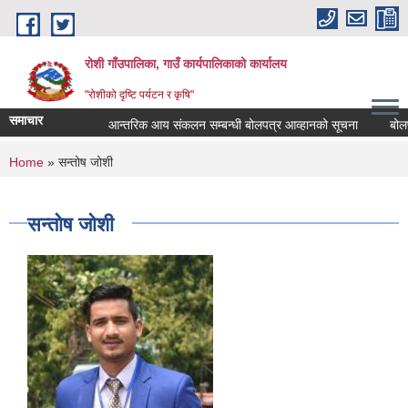
Skip to main content
रोशी गाँउपालिका, गाउँ कार्यपालिकाको कार्यालय
"रोशीको दृष्टि पर्यटन र कृषि"
समाचार
आन्तरिक आय संकलन सम्बन्धी बोलपत्र आव्हानको सूचना
बोलपत्
You are here
Home
» सन्तोष जोशी
सन्तोष जोशी