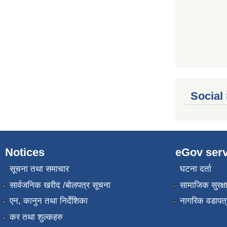
Social
Notices
eGov serv
सूचना तथा समाचार
घटना दर्ता
सार्वजनिक खरीद /बोलपत्र सूचना
सामाजिक सुरक्ष
एन, कानुन तथा निर्देशिका
नागरिक वडापत्
कर तथा शुल्कहरु