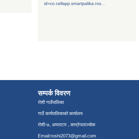
id=co.cellapp.smartpalika.ros...
३
सम्पर्क विवरण
रोशी गाउँपालिका
गाउँ कार्यपालिकाको कार्यालय
रोशी-७, अमलटार , काभ्रेपलाञ्चोक
Email:
roshi2073@gmail.com