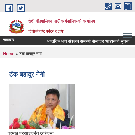
Skip to main content
रोशी गाँउपालिका, गाउँ कार्यपालिकाको कार्यालय
"रोशीको दृष्टि पर्यटन र कृषि"
समाचार
आन्तरिक आय संकलन सम्बन्धी बोलपत्र आव्हानको सूचना
You are here
Home
» टंक बहादुर नेगी
टंक बहादुर नेगी
प्रमुख प्रसाशकीय अधिकृत