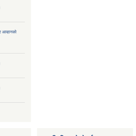
।
र आव्हानको
।
।