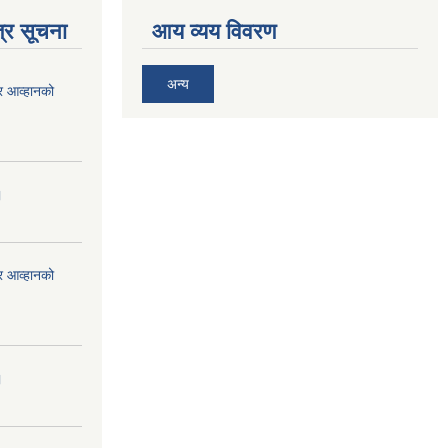
्र सूचना
आय व्यय विवरण
अन्य
र आव्हानको
।
र आव्हानको
।